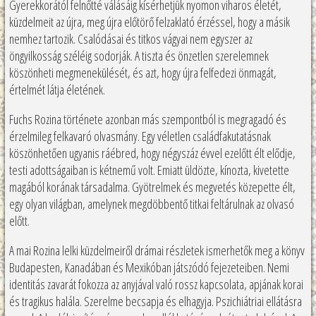
Gyerekkorától felnőtté válásáig kísérhetjük nyomon viharos életét,
küzdelmeit az újra, meg újra előtörő felzaklató érzéssel, hogy a másik
nemhez tartozik. Csalódásai és titkos vágyai nem egyszer az
öngyilkosság széléig sodorják. A tiszta és önzetlen szerelemnek
köszönheti megmenekülését, és azt, hogy újra felfedezi önmagát,
értelmét látja életének.
Fuchs Rozina története azonban más szempontból is megragadó és
érzelmileg felkavaró olvasmány. Egy véletlen családfakutatásnak
köszönhetően ugyanis ráébred, hogy négyszáz évvel ezelőtt élt elődje,
testi adottságaiban is kétnemű volt. Emiatt üldözte, kínozta, kivetette
magából korának társadalma. Gyötrelmek és megvetés közepette élt,
egy olyan világban, amelynek megdöbbentő titkai feltárulnak az olvasó
előtt.
A mai Rozina lelki küzdelmeiről drámai részletek ismerhetők meg a könyv
Budapesten, Kanadában és Mexikóban játszódó fejezeteiben. Nemi
identitás zavarát fokozza az anyjával való rossz kapcsolata, apjának korai
és tragikus halála. Szerelme becsapja és elhagyja. Pszichiátriai ellátásra