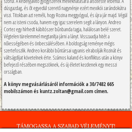
szorul. A kedélyjavító gyógyszerek mellékhatására alsóteste lebénul. A
dúsgazdag, és őt egyedül szerető nagynénje ezért mexikói zarándokútra
viszi. Titokban azt reméli, hogy Rozina meggyógyul, és újra jár majd. Végül
nem az isteni csoda, hanem egy igaz szerelem segít a lányon. Andreo
Cortez egy hírhedt kábítószer bűnbanda tagja, halálosan belé szeret.
Végtelen türelemmel megtanítja járni a lányt. Visszaadja hitét a
nőiességében és önbecsülésében. A boldogság reménye mégis
szertefoszlik. Andreo korábbi bűntársai ugyanis elrabolják Rozinát és
váltságdíjat követelnek érte. Számos kaland és konfliktus után a könyv
befejező részében megszöknek, és új életet kezdenek egy messzi
országban.
A könyv megvásárlásáról információk a 30/7482 665
mobilszámon és kuntz.zoltan@gmail.com címen.
TÁMOGASSA A SZABAD VÉLEMÉNYT!