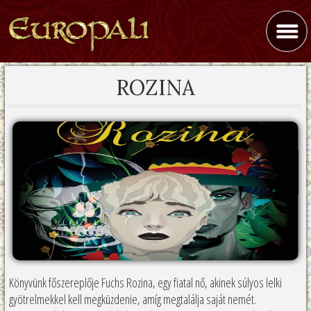
ROZINA
Könyvünk főszereplője Fuchs Rozina, egy fiatal nő, akinek súlyos lelki
gyötrelmekkel kell megküzdenie, amíg megtalálja saját nemét.