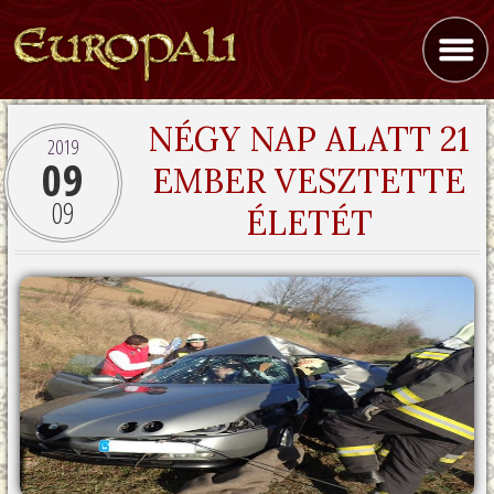
NÉGY NAP ALATT 21
2019
09
EMBER VESZTETTE
09
ÉLETÉT