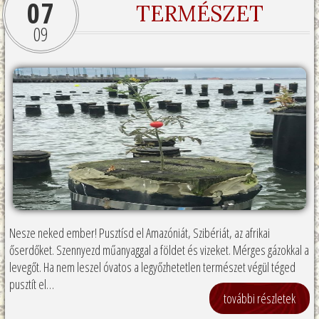
07
TERMÉSZET
09
Nesze neked ember! Pusztísd el Amazóniát, Szibériát, az afrikai
őserdőket. Szennyezd műanyaggal a földet és vizeket. Mérges gázokkal a
levegőt. Ha nem leszel óvatos a legyőzhetetlen természet végül téged
pusztít el…
további részletek