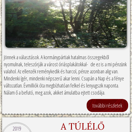
Jönnek a választások. A kormánypártiak hatalmas összegekből
nyomulnak, teleszórják a várost óriásplakátokkal- de ez is a mi pénzünk
valahol. Az ellenzék reménykedik és harcol, pénze azonban alig van.
Mindenki ígér, mindenki népszerű akar lenni. Csupán a Nap és a fénye
változatlan. Évmilliók óta megbízhatóan felkel és lenyugszik naponta.
Nálam ő a befutó, meg azok, akiket ámulatba ejtett csodája.
további részletek
A TÚLÉLŐ
2019