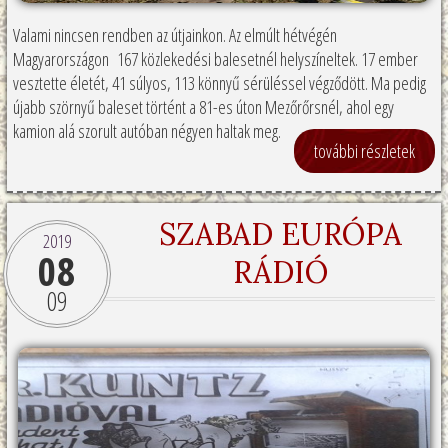
Valami nincsen rendben az útjainkon. Az elmúlt hétvégén
Magyarországon 167 közlekedési balesetnél helyszíneltek. 17 ember
vesztette életét, 41 súlyos, 113 könnyű sérüléssel végződött. Ma pedig
újabb szörnyű baleset történt a 81-es úton Mezőrőrsnél, ahol egy
kamion alá szorult autóban négyen haltak meg.
további részletek
SZABAD EURÓPA
2019
08
RÁDIÓ
09