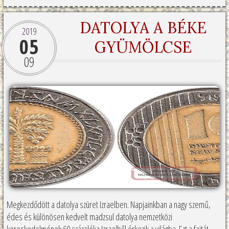
DATOLYA A BÉKE
2019
05
GYÜMÖLCSE
09
Megkezdődött a datolya szüret Izraelben. Napjainkban a nagy szemű,
édes és különösen kedvelt madzsul datolya nemzetközi