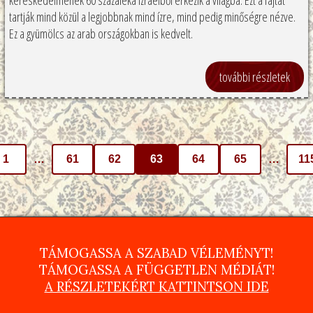
kereskedelmének 60 százaléka Izraelből érkezik a világba. Ezt a fajtát
tartják mind közül a legjobbnak mind ízre, mind pedig minőségre nézve.
Ez a gyümölcs az arab országokban is kedvelt.
további részletek
BEJEGYZÉSEK LAPOZÁSA
1
…
61
62
63
64
65
…
11
TÁMOGASSA A SZABAD VÉLEMÉNYT!
TÁMOGASSA A FÜGGETLEN MÉDIÁT!
A RÉSZLETEKÉRT KATTINTSON IDE