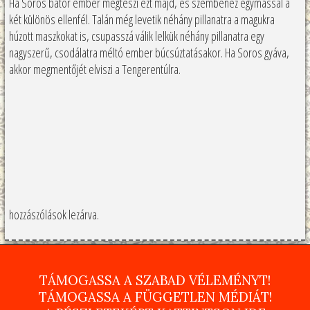
Ha Soros bátor ember megteszi ezt majd, és szembenéz egymással a
két különös ellenfél. Talán még levetik néhány pillanatra a magukra
húzott maszkokat is, csupasszá válik lelkük néhány pillanatra egy
nagyszerű, csodálatra méltó ember búcsúztatásakor. Ha Soros gyáva,
akkor megmentőjét elviszi a Tengerentúlra.
hozzászólások lezárva.
TÁMOGASSA A SZABAD VÉLEMÉNYT!
TÁMOGASSA A FÜGGETLEN MÉDIÁT!