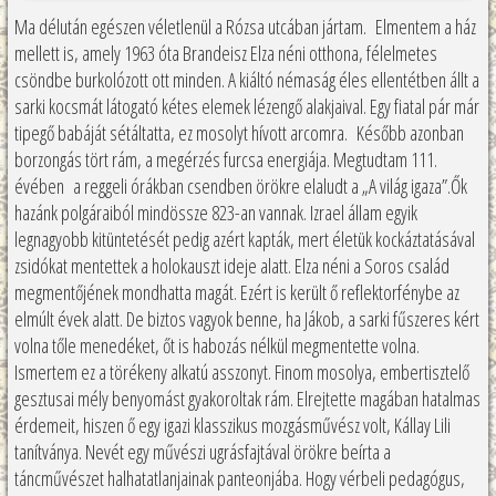
Ma délután egészen véletlenül a Rózsa utcában jártam. Elmentem a ház
mellett is, amely 1963 óta Brandeisz Elza néni otthona, félelmetes
csöndbe burkolózott ott minden. A kiáltó némaság éles ellentétben állt a
sarki kocsmát látogató kétes elemek lézengő alakjaival. Egy fiatal pár már
tipegő babáját sétáltatta, ez mosolyt hívott arcomra. Később azonban
borzongás tört rám, a megérzés furcsa energiája. Megtudtam 111.
évében a reggeli órákban csendben örökre elaludt a „A világ igaza”.
Ők
hazánk polgáraiból mindössze 823-an vannak. Izrael állam egyik
legnagyobb kitüntetését pedig azért kapták, mert életük kockáztatásával
zsidókat mentettek a holokauszt ideje alatt. Elza néni a Soros család
megmentőjének mondhatta magát. Ezért is került ő reflektorfénybe az
elmúlt évek alatt. De biztos vagyok benne, ha Jákob, a sarki fűszeres kért
volna tőle menedéket, őt is habozás nélkül megmentette volna.
Ismertem ez a törékeny alkatú asszonyt. Finom mosolya, embertisztelő
gesztusai mély benyomást gyakoroltak rám. Elrejtette magában hatalmas
érdemeit, hiszen ő egy igazi klasszikus mozgásművész volt, Kállay Lili
tanítványa. Nevét egy művészi ugrásfajtával örökre beírta a
táncművészet halhatatlanjainak panteonjába. Hogy vérbeli pedagógus,