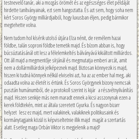
testnevelő tanár, aki a mozgás örömét és az egészséges élet példáját
hirdette tanítványainak, ezt sem hangoztatta. És azt sem, hogy soha nem
kért Soros György milliárdjaiból, hogy luxusban éljen, pedig bármikor
megtehette volna.
Nem tudom hol kísérik utolsó útjára Elza nénit, de remélem hazai
földbe, talán soproni földbe temetik majd. És bízom abban is, hogy
búcsúztatásánál ott lesz a félelemkeltés bálványává kikiáltott milliárdos.
Ott áll majd a megmentője sírjánál és megmutatja emberi arcát, amit
nem a dollármilliárdok jelképeznek majd. Biztosan könnyezik is majd,
hiszen ki tudná könnyek nélkül elviselni azt, ha az az ember hal meg, aki
odaadta volna az életét is értünk. És Soros Györgynek bizony nemcsak
pusztán humánumból, de a protokoll szerint is kijár a részvétnyilvánítás
majd. Hiszen senkije más nem maradt ennek a kicsi asszonynak ezen a
kerek földtekén, mint az általa szeretett Gyurka. És nagyon bizarr
helyzet lesz ez majd, mert valakinek, valakiknek politikusaink és
kormánytagjaink közül is képviseltetnie illik majd magát a szertartás
alatt. Esetleg maga Orbán Viktor is megjelenik a majd?