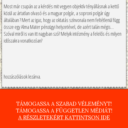
Most már csupán az a kérdés mit vegyen objektív tényállásnak a kettő
közül az ártatlan olvasó és a magyar polgár, a soproni polgár úgy
általában ? Mert az igaz, hogy az oktatás színvonala nem feltétlenül függ
össze egy Alma Mater pénzügyi helyzetével, de azért talán mégis…
Szóval miről is van itt nagyban szó? Melyik intézmény a felelős és milyen
időszakra vonatkozóan?
hozzászólások lezárva.
TÁMOGASSA A SZABAD VÉLEMÉNYT!
TÁMOGASSA A FÜGGETLEN MÉDIÁT!
A RÉSZLETEKÉRT KATTINTSON IDE