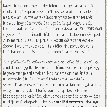
Nagyon furcsállom, hogy az idén februárban nagy elánnal, kitűnő
célokkal induló Soproni Egyetemről most kedvezőtlen hírek jelentek
meg. Az Állami Számvevőszék súlyos hiányosságokat tárt fel. Még
furcsább, hogy a Számvevőszék a jogelőd, Nyugat-Magyarországi
Egyetem gazdálkodásnak és működésének vizsgálatait 2009-2013 között
végezte el. A meghatározott intézkedési feladatok utóellenőrzése pedig
2015. március 17. és 2017. június 12. közötti időszakra terjedt ki. A
Soproni Egyetemnek ezek szerint alig több mint negyed éve volt a
korábban évek alatt összehalmozott problémák megoldására?
Ez a nyilatkozat a Kisalföldben ebben az évben július 10-én jelent meg:
„Tudjuk, hogy egyetlen felsőoktatási intézménybe sem annak pénzügyi
helyzete miatt jelentkeznek a diákok, hanem a diploma értéke, a
megszerezhető tudás, a felkészült oktatók miatt. Az oktatás
színvonalának fejlesztéséhez azonban fontos a stabil pénzügyi háttér is.
Az egyetemnek a valódi kitörési pontot a saját bevételszerző
képességének az erősítése jelenti, amely az oktató és kutató kollégák
munkája nélkül elképzelhetetlen. A
kancellári vezetés
abban nyújt