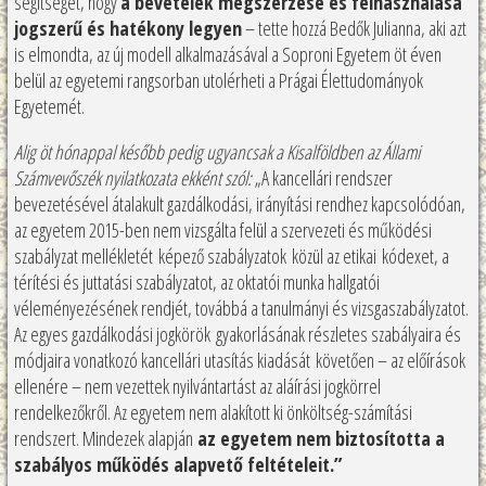
segítséget, hogy
a bevételek megszerzése és felhasználása
jogszerű és hatékony legyen
– tette hozzá Bedők Julianna, aki azt
is elmondta, az új modell alkalmazásával a Soproni Egyetem öt éven
belül az egyetemi rangsorban utolérheti a Prágai Élettudományok
Egyetemét.
Alig öt hónappal később pedig ugyancsak a Kisalföldben az Állami
Számvevőszék nyilatkozata ekként szól:
„A kancellári rendszer
bevezetésével átalakult gazdálkodási, irányítási rendhez kapcsolódóan,
az egyetem 2015-ben nem vizsgálta felül a szervezeti és működési
szabályzat mellékletét képező szabályzatok közül az etikai kódexet, a
térítési és juttatási szabályzatot, az oktatói munka hallgatói
véleményezésének rendjét, továbbá a tanulmányi és vizsgaszabályzatot.
Az egyes gazdálkodási jogkörök gyakorlásának részletes szabályaira és
módjaira vonatkozó kancellári utasítás kiadását követően – az előírások
ellenére – nem vezettek nyilvántartást az aláírási jogkörrel
rendelkezőkről. Az egyetem nem alakított ki önköltség-számítási
rendszert. Mindezek alapján
az egyetem nem biztosította a
szabályos működés alapvető feltételeit.”