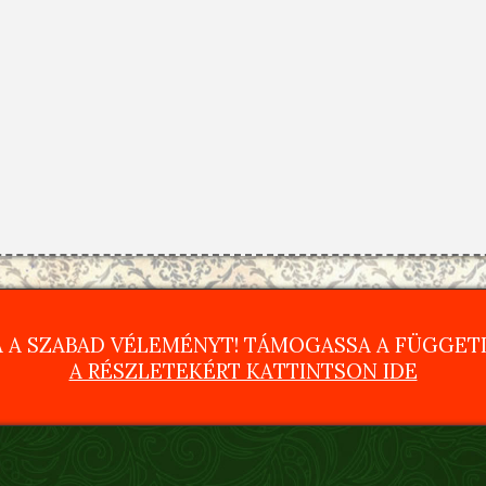
 A SZABAD VÉLEMÉNYT! TÁMOGASSA A FÜGGETL
A RÉSZLETEKÉRT KATTINTSON IDE