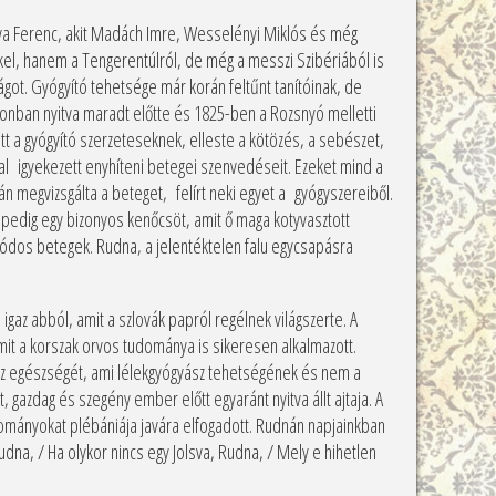
adva Ferenc, akit Madách Imre, Wesselényi Miklós és még
kel, hanem a Tengerentúlról, de még a messzi Szibériából is
ágot. Gyógyító tehetsége már korán feltűnt tanítóinak, de
zonban nyitva maradt előtte és 1825-ben a Rozsnyó melletti
t a gyógyító szerzeteseknek, elleste a kötözés, a sebészet,
al igyekezett enyhíteni betegei szenvedéseit. Ezeket mind a
án megvizsgálta a beteget, felírt neki egyet a gyógyszereiből.
l pedig egy bizonyos kenőcsöt, amit ő maga kotyvasztott
 módos betegek. Rudna, a jelentéktelen falu egycsapásra
igaz abból, amit a szlovák papról regélnek világszerte. A
mit a korszak orvos tudománya is sikeresen alkalmazott.
 az egészségét, ami lélekgyógyász tehetségének és nem a
 gazdag és szegény ember előtt egyaránt nyitva állt ajtaja. A
adományokat plébániája javára elfogadott. Rudnán napjainkban
a, / Ha olykor nincs egy Jolsva, Rudna, / Mely e hihetlen