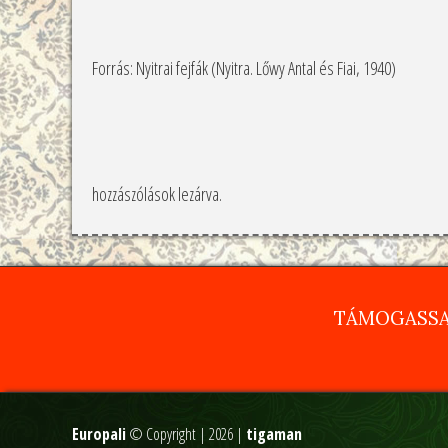
Forrás: Nyitrai fejfák (Nyitra. Lőwy Antal és Fiai, 1940)
hozzászólások lezárva.
TÁMOGASSA
Europali
© Copyright | 2026 |
tigaman