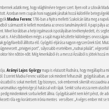
bernek adatik meg, hogy világhírnévre tegyen szert. Ilyen volt a szlovák M
tott. Azonban nem csupán honi nagyjaink járultak hozzá különféle betegségeik
ágyók.
Madva Ferenc
1786-ban a Nyitra melletti Szakolcán látta meg a napvil
dból származott le kellett mondania az orvosi tanulmányokról. A papi pálya a
t. Mivel korábban a helyi irgalmasok ispotályában tevékenykedett, és segítet
ait is. A későbbiekben mégis a saját maga készítette különleges orvosságaiv
k gyógyfüveiből állította elő. Gyógyító eljárása nagyon egyszerűnek tűnt. Miut
 úgynevezett „privigyei port”, súlyosabb esetekben „rudnai pilulát”, végezetü
adoktor híre nőttön-nőtt. Még Amerikából és a messzi Ázsiából is jöttek hozzá
ója,
Arányi Lajos György
maga is elutazott Rudnára, hogy megállapítsa mi 
ól. Eszerint Madva Ferenc valóban sok mindent felhasznált gyógyításaiban, a
yászatból is sokat merített. Egy bizonyos, sok embernek sikerült visszaadnia
izmatikus egyénisége jó hatással volt rájuk. Senkit soha vissza nem utasított,
t pedig mindenkinek sorba kellett állnia. Gyógyításaiért nem kért pénzt, de 
ezett róla egy korántsem irónia mentes versében: „A véges ember mit se tudn